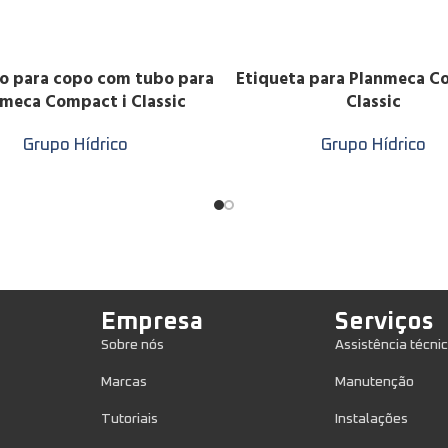
o para copo com tubo para
Etiqueta para Planmeca C
LER MAIS
meca Compact i Classic
Classic
Grupo Hídrico
Grupo Hídrico
Empresa
Serviços
Sobre nós
Assistência técni
Marcas
Manutenção
Tutoriais
Instalações