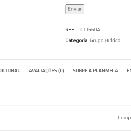
REF:
10006604
Categoria:
Grupo Hídrico
DICIONAL
AVALIAÇÕES (0)
SOBRE A PLANMECA
E
Compa