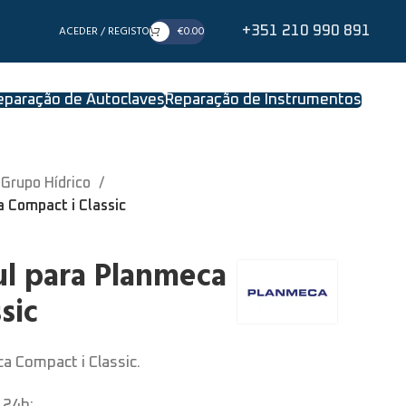
ACEDER / REGISTO
€
0.00
+351 210 990 891
eparação de Autoclaves
Reparação de Instrumentos
Grupo Hídrico
 Compact i Classic
ul para Planmeca
sic
a Compact i Classic.
 24h: