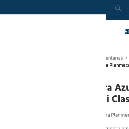
ÓS
MARCAS
BLOG
CONTACTOS
R
Início
Unidades Dentárias
Cuspideira Azul para Planmeca
Cuspideira Az
Compact i Clas
Cuspideira Azul para Planmec
Receba o seu orçamento em