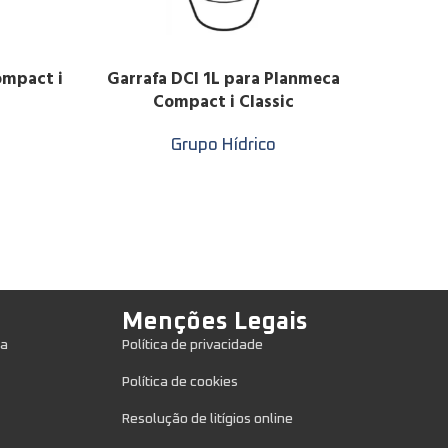
ompact i
Garrafa DCI 1L para Planmeca
Plan
LER MAIS
LER MAIS
Compact i Classic
Plan
Grupo Hídrico
Menções Legais
ca
Política de privacidade
Política de cookies
Resolução de litígios online