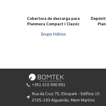
Cobertura de descarga para
Depósit
LER MAIS
LER MAIS
Planmeca Compact i Classic
Plan
Grupo Hídrico
+351 210 990 891
Rua da Cruz 75, Elospark - Edifício 15
2725-193 Algueirão, Mem Martins