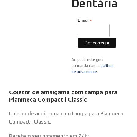
Dentária
Clique para aumentar
*
Email
Início
Unidades Dentárias
Consola de Instrumentos
Coletor de amálgama com tampa para Planmeca
Compact i Classic
Ao pedir este guia
concorda com a
política
de privacidade
.
Coletor de amálgama com tampa para
Planmeca Compact i Classic
Coletor de amálgama com tampa para Planmeca
Compact i Classic.
Receba o seu orçamento em 24h: